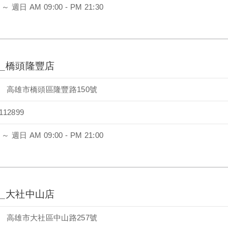
～ 週日 AM 09:00 - PM 21:30
娜福_橋頭隆豐店
高雄市橋頭區隆豐路150號
112899
～ 週日 AM 09:00 - PM 21:00
娜福_大社中山店
高雄市大社區中山路257號