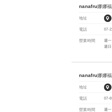
nanafru娜
地址
07-
電話
週一 
營業時間
週日 
nanafru娜
地址
07-
電話
週一 
營業時間