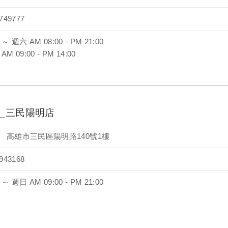
3749777
～ 週六 AM 08:00 - PM 21:00
AM 09:00 - PM 14:00
娜福_三民陽明店
高雄市三民區陽明路140號1樓
3943168
～ 週日 AM 09:00 - PM 21:00