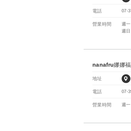
07-
電話
週一 
營業時間
週日 
nanafru娜
地址
07-
電話
週一 
營業時間